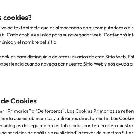
Corea del Sur
s cookies?
V
España
ivo de texto simple que es almacenado en su computadora o disp
 web. Cada cookie es única para su navegador web. Contendrá i
Suiza
 único y el nombre del sitio.
Taiwan
 cookies para distinguirlo de otros usuarios de este Sitio Web. E
experiencia cuando navega por nuestro Sitio Web y nos ayuda a 
Tailandia
idades de liderazgo
Países Bajos
Oriente Medio
 de Cookies
Reino Unido
r “Primarias” o “De terceros”. Las Cookies Primarias se refiere
Estados Unidos
miento que establecemos y utilizamos directamente. Las Cookie
 tecnologías de seguimiento establecidas por terceros en nuest
Vietnam
de servicios de análisis o publicidad) a través de nuestros Siti