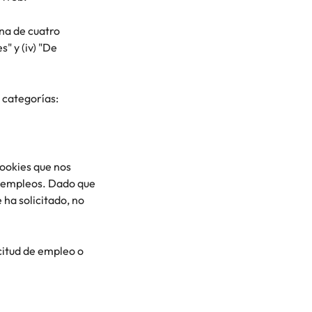
una de cuatro
s" y (iv) "De
 categorías:
cookies que nos
do empleos. Dado que
 ha solicitado, no
icitud de empleo o