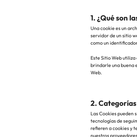
Consejos de carrera
China
1. ¿Qué son la
Seis errores que evitar en tu C
Francia
Una cookie es un arch
servidor de un sitio
Alemania
Únete a nuestro equipo
como un identificador
Yo soy Robert Walters, ¿y tú? Serás
Hong Kong
Este Sitio Web utiliza
parte de un equipo con espíritu
brindarle una buena 
India
emprendedor, enfocado a objetivos
Consejos de carrera
Web.
donde podrás aprender y
Aprende a desarrollar tus habil
Indonesia
desarrollarte.
Irlanda
Ver más
2. Categorías
Italia
Las Cookies pueden se
Japón
tecnologías de segui
refieren a cookies y
Malasia
nuestros proveedores 