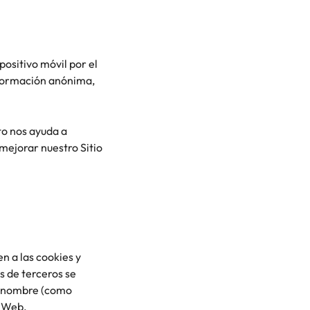
ositivo móvil por el
nformación anónima,
sto nos ayuda a
mejorar nuestro Sitio
n a las cookies y
s de terceros se
ro nombre (como
os Web.