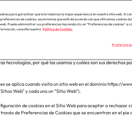
ing y Ventas
Recursos Hum
 28 de Febrero, 2026.
iremos con organizaciones
mos en contacto con nuestros
Alemania
Fil
cción especializada.
ra talento comercial y de marketing para
Encuentra profe
s en empleo para hablar sobre el
Carrera internacional
ookies para garantizar que le brindamos la mejor experiencia en nuestro sitio web. Si con
 el crecimiento, fortalecer tu marca, desarrollar
atracción de tal
Hong Kong
Po
 laboral.
ies explica cómo Robert Walters y sus empresas del grupo, que 
preferencias de cookies, asumiremos que está de acuerdo con que utilicemos cookies dur
y potenciar tus canales de venta.
organizacional y 
o web. Puede administrar sus preferencias haciendo clic en "Preferencias de cookies" a c
de Robert Walters plc (número de empresa 03956083) con sede e
India
Si
formación, consulte nuestra
Política de Cookies.
, Londres, WC2E 9AB, Reino Unido ("Robert Walters", "nosotros",
uestros Sitios Web y tecnologías de seguimiento similares (conj
Preferencia
imiento.
a abogados y perfiles legales para despachos,
Mapeo de Talento
legales internos, compliance y funciones
rias clave.
tas tecnologías, por qué las usamos y cuáles son sus derechos pa
Análisis de la competencia
México
ies se aplica cuando visita un sitio web en el dominio https://w
“Sitios Web” y cada uno un “Sitio Web”).
RPO
Nueva Zelanda
a tu hoja de ruta profesional
iguración de cookies en el Sitio Web para aceptar o rechazar c
Filipinas
través de Preferencias de Cookies que se encuentran en el pie 
Portugal
Singapur