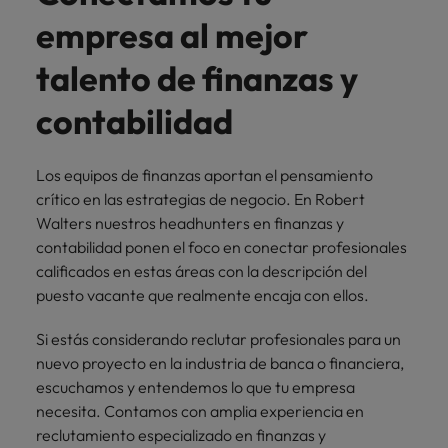
Malasia
Vietnam
para
empresa al mejor
despachos,
equipos legales
talento de finanzas y
internos,
compliance y
contabilidad
funciones
regulatorias
clave.
Los equipos de finanzas aportan el pensamiento
crítico en las estrategias de negocio. En Robert
Walters nuestros headhunters en finanzas y
contabilidad ponen el foco en conectar profesionales
calificados en estas áreas con la descripción del
puesto vacante que realmente encaja con ellos.
Si estás considerando reclutar profesionales para un
nuevo proyecto en la industria de banca o financiera,
escuchamos y entendemos lo que tu empresa
necesita. Contamos con amplia experiencia en
reclutamiento especializado en finanzas y