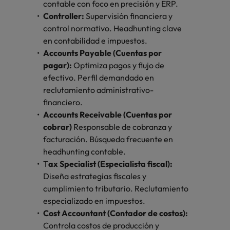
contable con foco en precisión y ERP.
Controller:
Supervisión financiera y
control normativo. Headhunting clave
en contabilidad e impuestos.
A
ccounts Payable (Cuentas por
pagar):
O
ptimiza pagos y flujo de
efectivo. Perfil demandado en
reclutamiento administrativo-
financiero.
A
ccounts Receivable (Cuentas por
cobrar)
R
esponsable de cobranza y
facturación. Búsqueda frecuente en
headhunting contable.
T
ax Specialist (Especialista fiscal):
D
iseña estrategias fiscales y
cumplimiento tributario. Reclutamiento
especializado en impuestos.
Cost Accountant (Contador de costos):
C
ontrola costos de producción y