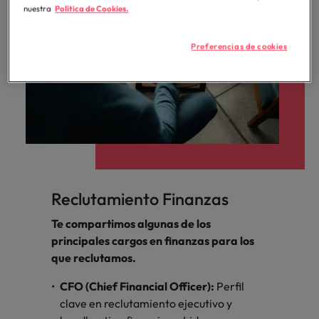
nuestra
Política de Cookies.
Preferencias de cookies
Reclutamiento Finanzas
Te compartimos algunas de los
principales cargos en finanzas para los
que reclutamos.
CFO (Chief Financial Officer):
Perfil
clave en reclutamiento ejecutivo y