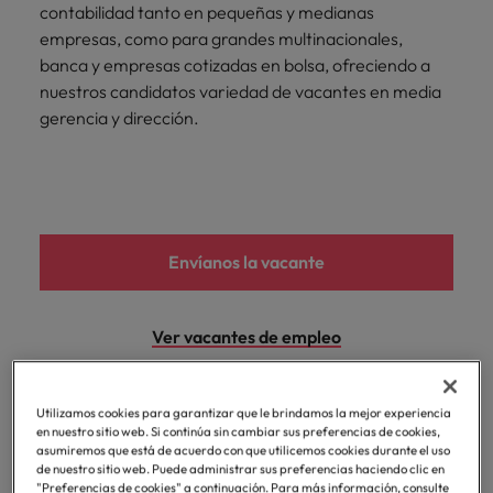
contabilidad tanto en pequeñas y medianas
empresas, como para grandes multinacionales,
banca y empresas cotizadas en bolsa, ofreciendo a
nuestros candidatos variedad de vacantes en media
gerencia y dirección.
Envíanos la vacante
Ver vacantes de empleo
Utilizamos cookies para garantizar que le brindamos la mejor experiencia
en nuestro sitio web. Si continúa sin cambiar sus preferencias de cookies,
asumiremos que está de acuerdo con que utilicemos cookies durante el uso
de nuestro sitio web. Puede administrar sus preferencias haciendo clic en
"Preferencias de cookies" a continuación. Para más información, consulte