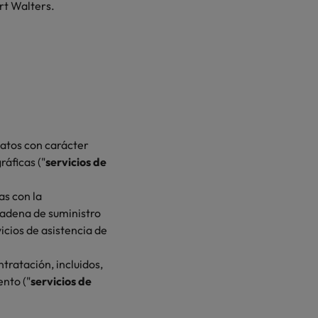
ert Walters.
datos con carácter
áficas ("
servicios de
s con la
cadena de suministro
cios de asistencia de
tratación, incluidos,
ento ("
servicios de