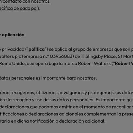
 contacto con nosotros
cífica de cada país
Corea del Sur
V
España
e aplicación
Suiza
e privacidad ("
política
") se aplica al grupo de empresas que son
Taiwan
alters plc (empresa n.º 03956083) de 11 Slingsby Place, St Mart
eino Unido, que opera bajo la marca Robert Walters ("
Robert 
Tailandia
idades de liderazgo
Países Bajos
 datos personales es importante para nosotros.
Oriente Medio
 cómo recogemos, utilizamos, divulgamos y protegemos sus datos
re la recogida y uso de sus datos personales. Es importante que 
Reino Unido
o declaraciones que podamos emitir en el momento de recopilar 
tificaciones o declaraciones adicionales complementan la prese
Estados Unidos
rario en dicha notificación o declaración adicional.
Vietnam