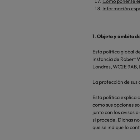
Cómo ponerse en
Información espe
Consejos de carrera
China
Seis errores que evitar en tu C
Francia
1. Objeto y ámbito d
Alemania
Únete a nuestro equipo
Esta política global d
Yo soy Robert Walters, ¿y tú? Serás
Hong Kong
instancia de Robert W
parte de un equipo con espíritu
Londres, WC2E 9AB, R
India
emprendedor, enfocado a objetivos
Consejos de carrera
donde podrás aprender y
Aprende a desarrollar tus habil
Indonesia
La protección de sus
desarrollarte.
Irlanda
Ver más
Esta política explica
como sus opciones sob
Italia
junto con los avisos 
si procede. Dichas no
Japón
que se indique lo cont
Malasia