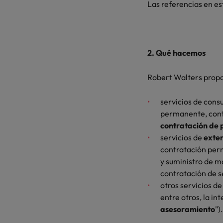
Las referencias en es
2. Qué hacemos
Robert Walters prop
servicios de cons
permanente, contr
contratación de 
servicios de
exte
contratación per
y suministro de m
contratación de se
otros servicios de
entre otros, la int
asesoramiento
").