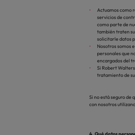
Actuamos como re
servicios de cont
como parte de nue
también traten su
solicitarle datos
Nosotros somos el
personales que n
encargados del tra
Si Robert Walters
tratamiento de s
Si no está seguro de 
con nosotros utilizan
4. Qué datos person