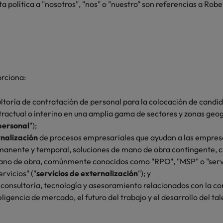
ta política a "nosotros", "nos" o "nuestro" son referencias a Rob
orciona:
ultoría de contratación de personal para la colocación de candi
actual o interino en una amplia gama de sectores y zonas geogr
personal
");
rnalización
de procesos empresariales que ayudan a las empresa
manente y temporal, soluciones de mano de obra contingente, 
ano de obra, comúnmente conocidos como "RPO", "MSP" o "servi
rvicios" ("
servicios de externalización
"); y
 consultoría, tecnología y asesoramiento relacionados con la con
eligencia de mercado, el futuro del trabajo y el desarrollo del tal