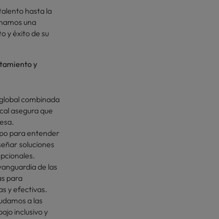
 talento hasta la
ionamos una
o y éxito de su
utamiento y
 global combinada
cal asegura que
esa.
mpo para entender
señar soluciones
epcionales.
vanguardia de las
as para
s y efectivas.
yudamos a las
jo inclusivo y