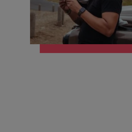
Consejos de carrera
China
Seis errores que evitar en tu C
Francia
Alemania
Únete a nuestro equipo
Yo soy Robert Walters, ¿y tú? Serás
Hong Kong
parte de un equipo con espíritu
India
emprendedor, enfocado a objetivos
Consejos de carrera
donde podrás aprender y
Aprende a desarrollar tus habil
Indonesia
desarrollarte.
Irlanda
Ver más
Italia
Japón
Malasia