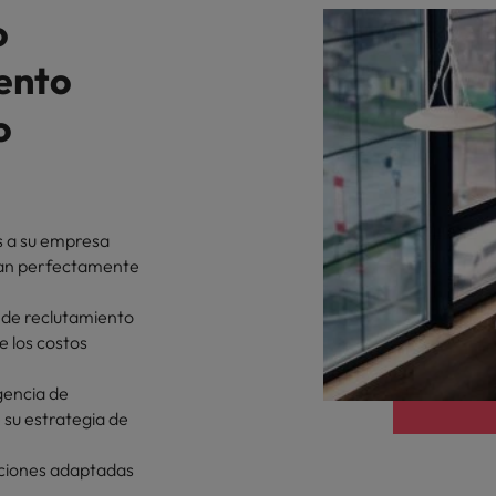
o
ento
o
 a su empresa
nean perfectamente
o de reclutamiento
e los costos
igencia de
su estrategia de
uciones adaptadas