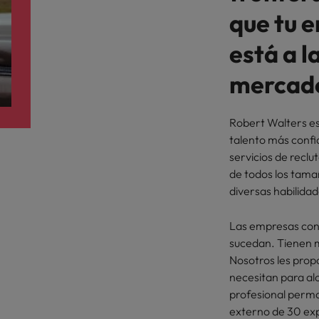
que tu 
Corea del Sur
V
está a l
España
mercado
Suiza
Taiwan
Robert Walters es
talento más confi
Tailandia
servicios de reclu
idades de liderazgo
de todos los tama
Países Bajos
diversas habilida
Oriente Medio
Las empresas con 
sucedan. Tienen m
Reino Unido
Nosotros les prop
Estados Unidos
necesitan para alc
profesional perma
Vietnam
externo de 30 exp