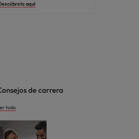
Descúbrelo aquí
Descúbrelo aquí
Descúbrelo aquí
Descúbrelo aquí
Consejos de carrera
er todo