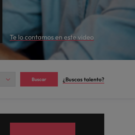
Te lo contamos en este video
¿Buscas talento?
Buscar