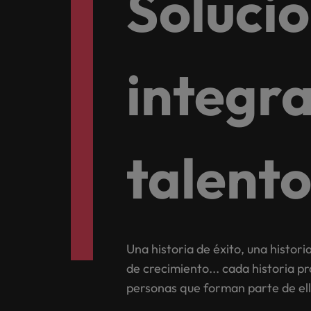
Soluci
Consejos de carrera
China
Seis errores que evitar en tu C
Francia
integra
Alemania
Únete a nuestro equipo
Yo soy Robert Walters, ¿y tú? Serás
Hong Kong
parte de un equipo con espíritu
India
talent
emprendedor, enfocado a objetivos
Consejos de carrera
donde podrás aprender y
Aprende a desarrollar tus habil
Indonesia
desarrollarte.
Irlanda
Ver más
Italia
Una historia de éxito, una histori
de crecimiento... cada historia pro
Japón
personas que forman parte de ell
Malasia