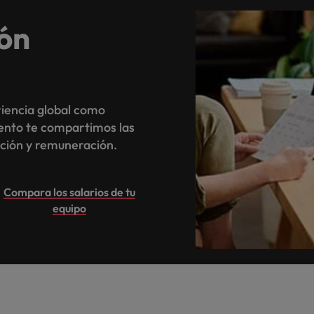
ón
riencia global como
lento te compartimos las
ación y remuneración.
Compara los salarios de tu
equipo