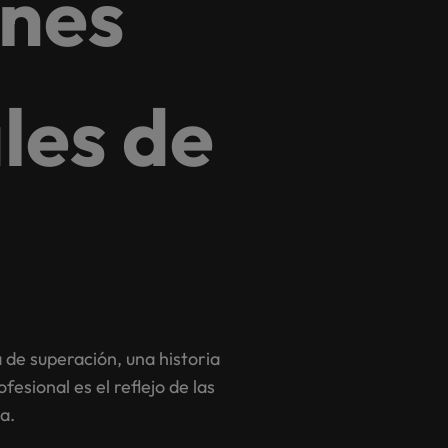
ones
Corea del Sur
V
España
les de
Suiza
Taiwan
Tailandia
o
idades de liderazgo
Países Bajos
Oriente Medio
Reino Unido
a de superación, una historia
fesional es el reflejo de las
Estados Unidos
a.
Vietnam