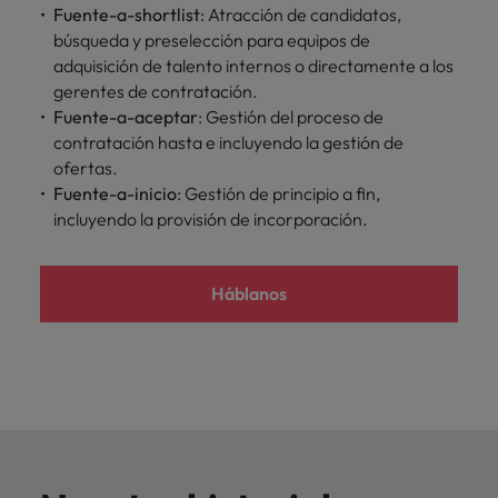
Malasia
Vietnam
Fuente-a-shortlist
: Atracción de candidatos,
para
búsqueda y preselección para equipos de
despachos,
adquisición de talento internos o directamente a los
equipos legales
gerentes de contratación.
internos,
compliance y
Fuente-a-aceptar
: Gestión del proceso de
funciones
contratación hasta e incluyendo la gestión de
regulatorias
ofertas.
clave.
Fuente-a-inicio
: Gestión de principio a fin,
incluyendo la provisión de incorporación.
Háblanos