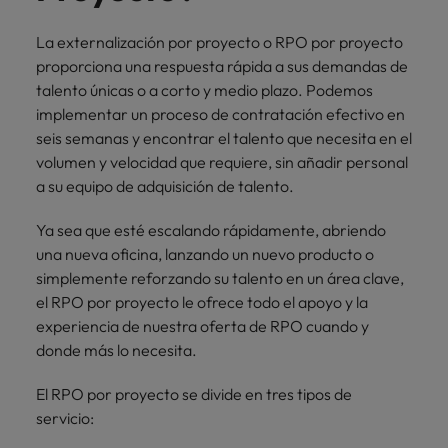
más
Marketing y
Recursos
vacante
vacantes
leyendo
expertos en
Laboral Contingente
Seis errores que evitar en tu CV
Chile
Singapur
Ventas
Humanos
de
empleo para
Singapur
La externalización por proyecto o RPO por proyecto
hablar sobre el
empleo
Incorpora
Encuentra
China
proporciona una respuesta rápida a sus demandas de
Corea del Sur
mercado
Corea del Sur
Consejos de carrera
talento
profesionales de
talento únicas o a corto y medio plazo. Podemos
laboral.
Aprende a desarrollar tus
comercial y de
recursos
Francia
España
implementar un proceso de contratación efectivo en
España
marketing para
humanos para
habilidades de liderazgo
seis semanas y encontrar el talento que necesita en el
acelerar el
atracción de
Alemania
Suiza
Suiza
volumen y velocidad que requiere, sin añadir personal
crecimiento,
talento,
a su equipo de adquisición de talento.
Únete a nuestro equipo
fortalecer tu
compensaciones,
Taiwan
Hong Kong
Taiwan
marca,
desarrollo
Ya sea que esté escalando rápidamente, abriendo
Yo soy Robert Walters, ¿y tú? Serás
desarrollar
Tailandia
organizacional y
India
Tailandia
una nueva oficina, lanzando un nuevo producto o
negocio y
liderazgo de
parte de un equipo con espíritu
Países Bajos
potenciar tus
equipos.
emprendedor, enfocado a objetivos
simplemente reforzando su talento en un área clave,
Indonesia
Países Bajos
canales de
donde podrás aprender y
el RPO por proyecto le ofrece todo el apoyo y la
Oriente Medio
venta.
desarrollarte.
Irlanda
Oriente Medio
experiencia de nuestra oferta de RPO cuando y
donde más lo necesita.
Reino Unido
Ver más
Italia
Reino Unido
Legal
Estados Unidos
El RPO por proyecto se divide en tres tipos de
Contrata
Japón
Estados Unidos
servicio:
abogados y
Vietnam
perfiles legales