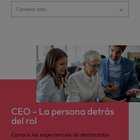
Malasia
Vietnam
para
Cambiar país
despachos,
equipos legales
internos,
compliance y
funciones
regulatorias
clave.
CEO - La persona detrás
del rol
Conoce las experiencias de destacados