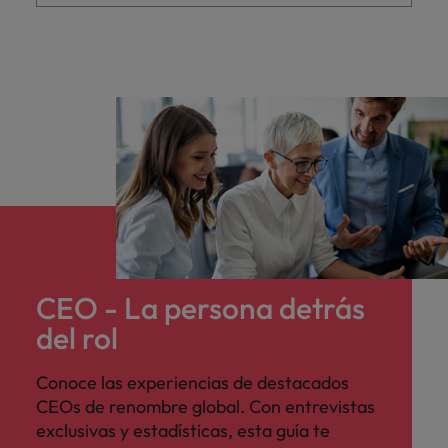
Malasia
Vietnam
para
despachos,
equipos legales
internos,
compliance y
funciones
regulatorias
clave.
CEO - La persona detrás
del rol
Conoce las experiencias de destacados
CEOs de renombre global. Con entrevistas
exclusivas y estadísticas, esta guía te