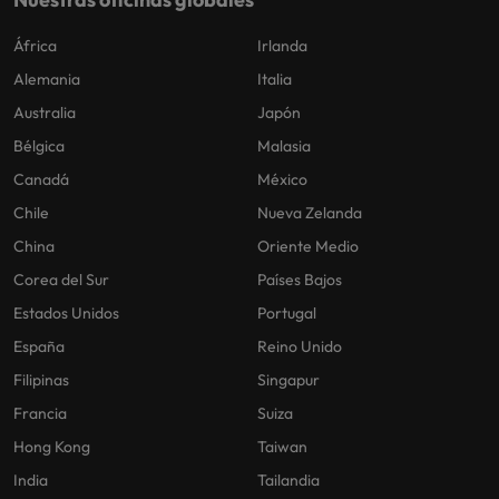
África
Irlanda
Alemania
Italia
Australia
Japón
Bélgica
Malasia
Canadá
México
Chile
Nueva Zelanda
China
Oriente Medio
Corea del Sur
Países Bajos
Estados Unidos
Portugal
España
Reino Unido
Filipinas
Singapur
Francia
Suiza
Hong Kong
Taiwan
India
Tailandia