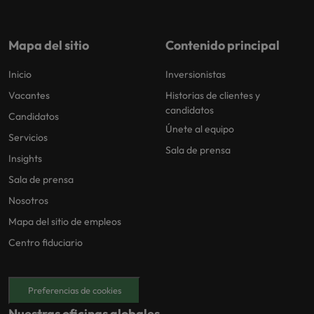
Malasia
Vietnam
para
despachos,
equipos legales
Mapa del sitio
Contenido principal
internos,
compliance y
Inicio
Inversionistas
funciones
Vacantes
Historias de clientes y
regulatorias
candidatos
clave.
Candidatos
Únete al equipo
Servicios
Sala de prensa
Insights
Sala de prensa
Nosotros
Mapa del sitio de empleos
Centro fiduciario
Preferencias de cookies
Nuestras oficinas globales