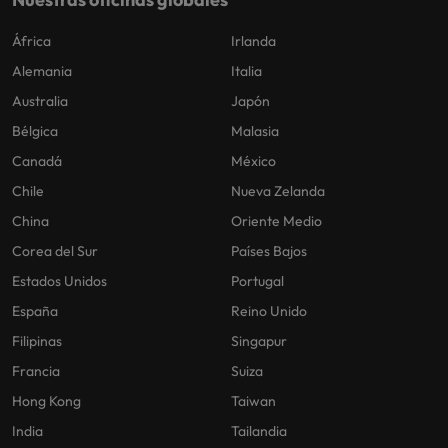
África
Irlanda
Alemania
Italia
Australia
Japón
Bélgica
Malasia
Canadá
México
Chile
Nueva Zelanda
China
Oriente Medio
Corea del Sur
Países Bajos
Estados Unidos
Portugal
España
Reino Unido
Filipinas
Singapur
Francia
Suiza
Hong Kong
Taiwan
India
Tailandia