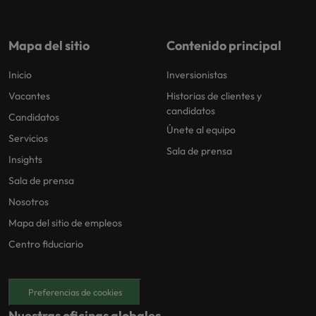
Malasia
Vietnam
para
despachos,
equipos legales
Mapa del sitio
Contenido principal
internos,
compliance y
Inicio
Inversionistas
funciones
Vacantes
Historias de clientes y
regulatorias
candidatos
clave.
Candidatos
Únete al equipo
Servicios
Sala de prensa
Insights
Sala de prensa
Nosotros
Mapa del sitio de empleos
Centro fiduciario
Preferencias de cookies
Nuestras oficinas globales