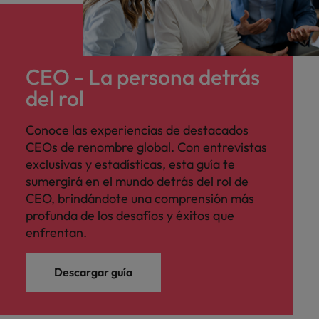
Malasia
Vietnam
para
despachos,
equipos legales
internos,
CEO - La persona detrás
compliance y
funciones
del rol
regulatorias
clave.
Conoce las experiencias de destacados
CEOs de renombre global. Con entrevistas
exclusivas y estadísticas, esta guía te
sumergirá en el mundo detrás del rol de
CEO, brindándote una comprensión más
profunda de los desafíos y éxitos que
enfrentan.
Descargar guía