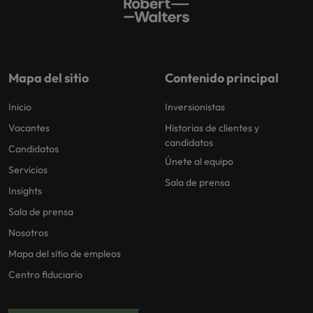
Malasia
Vietnam
para
despachos,
equipos legales
internos,
compliance y
Mapa del sitio
Contenido principal
funciones
regulatorias
Inicio
Inversionistas
clave.
Vacantes
Historias de clientes y
candidatos
Candidatos
Únete al equipo
Servicios
Sala de prensa
Insights
Sala de prensa
Nosotros
Mapa del sitio de empleos
Centro fiduciario