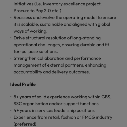
Malasia
Vietnam
initiatives (i.e. inventory excellence project,
para
Procure to Pay 2.0 etc.)
despachos,
Reassess and evolve the operating model to ensure
equipos legales
internos,
it is scalable, sustainable and aligned with global
compliance y
ways of working.
funciones
Drive structural resolution of long-standing
regulatorias
operational challenges, ensuring durable and fit-
clave.
for-purpose solutions.
Strengthen collaboration and performance
management of external partners, enhancing
accountability and delivery outcomes.
Ideal Profile
8+ years of solid experience working within GBS,
SSC organisation and/or support functions
4+ years in services leadership positions
Experience from retail, fashion or FMCG industry
(preferred)