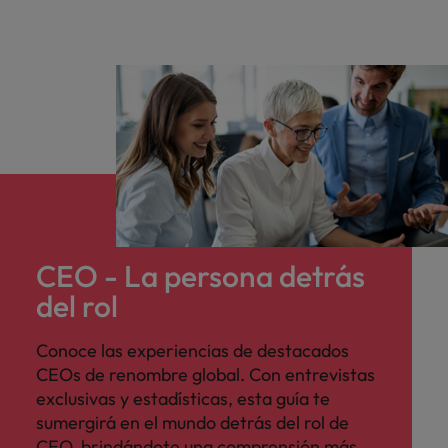
Malasia
Vietnam
para
despachos,
equipos legales
internos,
compliance y
funciones
regulatorias
clave.
CEO - La persona detrás
del rol
Conoce las experiencias de destacados
CEOs de renombre global. Con entrevistas
exclusivas y estadísticas, esta guía te
sumergirá en el mundo detrás del rol de
CEO, brindándote una comprensión más