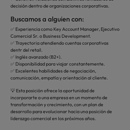
más
Marketing y
Recursos
vacante
vacantes
leyendo
expertos en
Laboral Contingente
Seis errores que evitar en tu CV
decisión dentro de organizaciones corporativas.
Chile
Singapur
Ventas
Humanos
de
empleo para
Singapur
hablar sobre el
empleo
Buscamos a alguien con:
Incorpora
Encuentra
China
Corea del Sur
mercado
Corea del Sur
Consejos de carrera
talento
profesionales de
laboral.
✅ Experiencia como Key Account Manager, Ejecutivo
Aprende a desarrollar tus
comercial y de
recursos
Francia
España
España
Comercial Sr. o Business Development.
marketing para
humanos para
habilidades de liderazgo
✅ Trayectoria atendiendo cuentas corporativas
acelerar el
atracción de
Alemania
Suiza
Suiza
crecimiento,
talento,
dentr del retail.
Únete a nuestro equipo
fortalecer tu
compensaciones,
Taiwan
Hong Kong
Taiwan
✅ Inglés avanzado (B2+).
marca,
desarrollo
✅ Disponibilidad para viajar constantemente.
Yo soy Robert Walters, ¿y tú? Serás
desarrollar
Tailandia
organizacional y
India
Tailandia
✅ Excelentes habilidades de negociación,
negocio y
liderazgo de
parte de un equipo con espíritu
comunicación, empatía y orientación al cliente.
Países Bajos
potenciar tus
equipos.
emprendedor, enfocado a objetivos
Indonesia
Países Bajos
canales de
donde podrás aprender y
Oriente Medio
💡 Esta posición ofrece la oportunidad de
venta.
desarrollarte.
Irlanda
Oriente Medio
incorporarte a una empresa en un momento de
Reino Unido
transformación y crecimiento, con un plan de
Ver más
Italia
Reino Unido
Legal
desarrollo para evolucionar hacia una posición de
Estados Unidos
Contrata
liderazgo comercial en los próximos años.
Japón
Estados Unidos
abogados y
Vietnam
perfiles legales