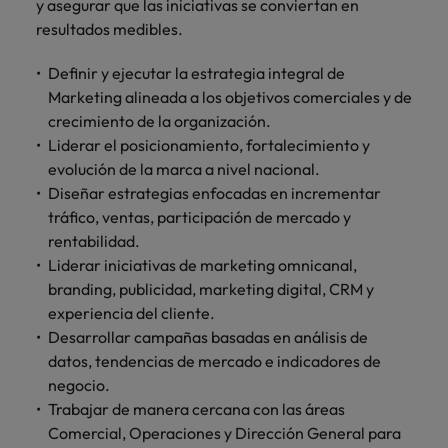
más
y asegurar que las iniciativas se conviertan en
Marketing y
Recursos
vacante
vacantes
leyendo
expertos en
Laboral Contingente
Seis errores que evitar en tu CV
Chile
Singapur
resultados medibles.
Ventas
Humanos
de
empleo para
Singapur
hablar sobre el
empleo
Incorpora
Encuentra
China
Corea del Sur
Definir y ejecutar la estrategia integral de
mercado
Corea del Sur
Consejos de carrera
talento
profesionales de
laboral.
Marketing alineada a los objetivos comerciales y de
Aprende a desarrollar tus
comercial y de
recursos
Francia
España
España
crecimiento de la organización.
marketing para
humanos para
habilidades de liderazgo
Liderar el posicionamiento, fortalecimiento y
acelerar el
atracción de
Alemania
Suiza
Suiza
evolución de la marca a nivel nacional.
crecimiento,
talento,
Únete a nuestro equipo
fortalecer tu
compensaciones,
Diseñar estrategias enfocadas en incrementar
Taiwan
Hong Kong
Taiwan
marca,
desarrollo
tráfico, ventas, participación de mercado y
Yo soy Robert Walters, ¿y tú? Serás
desarrollar
Tailandia
organizacional y
India
Tailandia
rentabilidad.
negocio y
liderazgo de
parte de un equipo con espíritu
Liderar iniciativas de marketing omnicanal,
Países Bajos
potenciar tus
equipos.
emprendedor, enfocado a objetivos
Indonesia
Países Bajos
branding, publicidad, marketing digital, CRM y
canales de
donde podrás aprender y
Oriente Medio
experiencia del cliente.
venta.
desarrollarte.
Irlanda
Oriente Medio
Desarrollar campañas basadas en análisis de
Reino Unido
datos, tendencias de mercado e indicadores de
Ver más
Italia
Reino Unido
Legal
negocio.
Estados Unidos
Contrata
Trabajar de manera cercana con las áreas
Japón
Estados Unidos
abogados y
Vietnam
Comercial, Operaciones y Dirección General para
perfiles legales