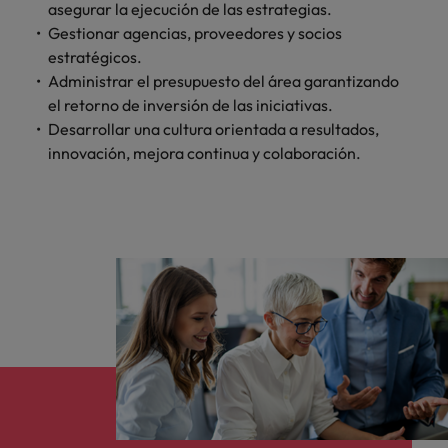
Malasia
Vietnam
asegurar la ejecución de las estrategias.
para
Gestionar agencias, proveedores y socios
despachos,
estratégicos.
equipos legales
Administrar el presupuesto del área garantizando
internos,
compliance y
el retorno de inversión de las iniciativas.
funciones
Desarrollar una cultura orientada a resultados,
regulatorias
innovación, mejora continua y colaboración.
clave.