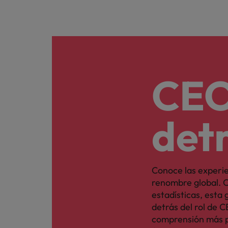
CEO
detr
Conoce las experi
renombre global. C
estadísticas, esta
detrás del rol de 
comprensión más p