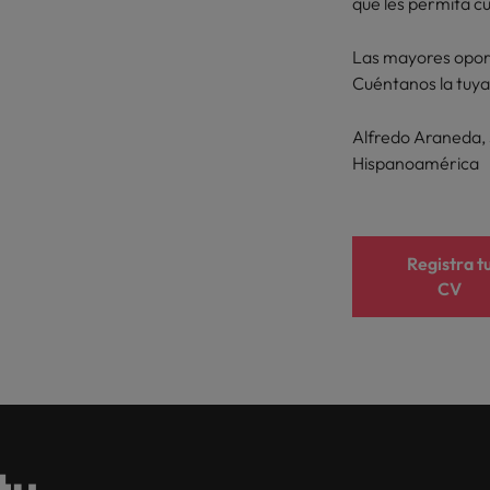
que les permita c
Las mayores opor
Cuéntanos la tuya
Alfredo Araneda, 
Hispanoamérica
Registra t
CV
tu