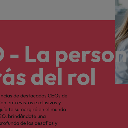
 - La perso
ás del rol
encias de destacados CEOs de
on entrevistas exclusivas y
 guía te sumergirá en el mundo
CEO, brindándote una
rofunda de los desafíos y