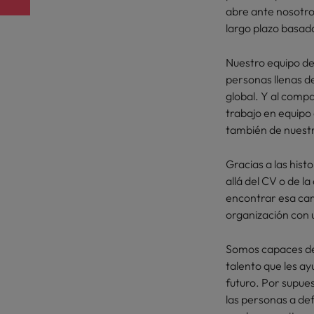
abre ante nosotro
largo plazo basada
Corea del Sur
V
España
Nuestro equipo de
personas llenas d
Suiza
global. Y al compa
trabajo en equipo q
Taiwan
también de nuestr
Tailandia
Gracias a las his
idades de liderazgo
Países Bajos
allá del CV o de l
encontrar esa car
Oriente Medio
organización con 
Reino Unido
Somos capaces de 
talento que les ay
Estados Unidos
futuro. Por supue
las personas a def
Vietnam