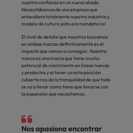
Malasia
Vietnam
nuestra confianza en un nuevo aliado.
para
Necesitábamos de una empresa que
despachos,
entendiera totalmente nuestra industria y
equipos legales
modelo de cultura ¡esto era mandatorio!
internos,
compliance y
El nivel de detalle que nosotros buscamos
funciones
regulatorias
en ambas marcas definitivamente es el
clave.
impacto que vamos a conseguir. Nuestra
marca es una marca que tiene mucho
potencial de crecimiento en líneas nuevas
y productos y el tener ya esta posición
cubierta nos da la tranquilidad de que todo
se va a llevar como tiene que llevarse con
la expansión que necesitamos.
Nos apasiona encontrar