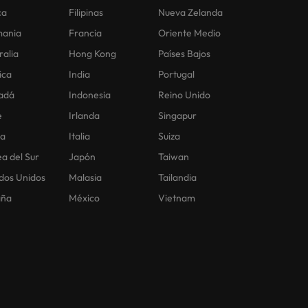
ca
Filipinas
Nueva Zelanda
mania
Francia
Oriente Medio
ralia
Hong Kong
Países Bajos
ica
India
Portugal
adá
Indonesia
Reino Unido
e
Irlanda
Singapur
na
Italia
Suiza
a del Sur
Japón
Taiwan
dos Unidos
Malasia
Tailandia
aña
México
Vietnam