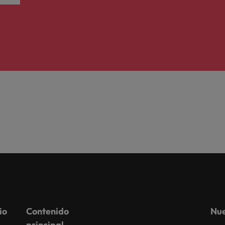
io
Contenido
Nue
principal