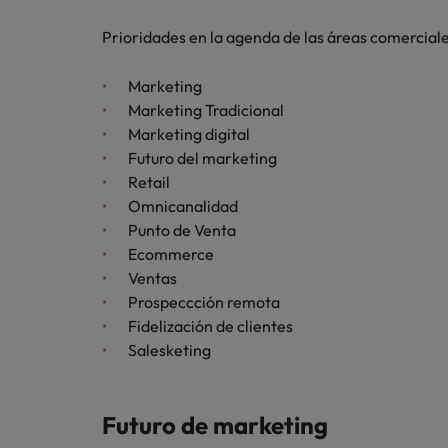
Consejos de carrera
Prioridades en la agenda de las áreas comercial
China
Seis errores que evitar en tu C
Francia
Marketing
Marketing Tradicional
Alemania
Únete a nuestro equipo
Marketing digital
Futuro del marketing
Yo soy Robert Walters, ¿y tú? Serás
Hong Kong
Retail
parte de un equipo con espíritu
Omnicanalidad
India
emprendedor, enfocado a objetivos
Consejos de carrera
Punto de Venta
donde podrás aprender y
Aprende a desarrollar tus habil
Ecommerce
Indonesia
desarrollarte.
Ventas
Irlanda
Prospeccción remota
Ver más
Fidelización de clientes
Italia
Salesketing
Japón
Futuro de marketing
Malasia