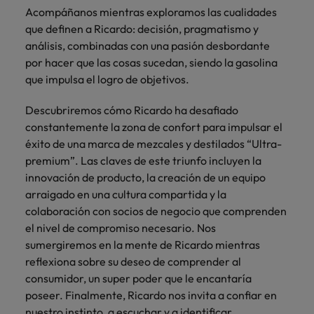
más
Marketing y
Recursos
vacante
vacantes
leyendo
expertos en
Laboral Contingente
Seis errores que evitar en tu CV
Acompáñanos mientras exploramos las cualidades
Chile
Singapur
Ventas
Humanos
de
empleo para
Singapur
que definen a Ricardo: decisión, pragmatismo y
hablar sobre el
empleo
análisis, combinadas con una pasión desbordante
Incorpora
Encuentra
China
Corea del Sur
mercado
Corea del Sur
Consejos de carrera
talento
profesionales de
por hacer que las cosas sucedan, siendo la gasolina
laboral.
Aprende a desarrollar tus
comercial y de
recursos
Francia
España
que impulsa el logro de objetivos.
España
marketing para
humanos para
habilidades de liderazgo
acelerar el
atracción de
Alemania
Suiza
Suiza
Descubriremos cómo Ricardo ha desafiado
crecimiento,
talento,
constantemente la zona de confort para impulsar el
Únete a nuestro equipo
fortalecer tu
compensaciones,
Taiwan
Hong Kong
Taiwan
éxito de una marca de mezcales y destilados “Ultra-
marca,
desarrollo
premium”. Las claves de este triunfo incluyen la
Yo soy Robert Walters, ¿y tú? Serás
desarrollar
Tailandia
organizacional y
India
Tailandia
innovación de producto, la creación de un equipo
negocio y
liderazgo de
parte de un equipo con espíritu
Países Bajos
potenciar tus
equipos.
arraigado en una cultura compartida y la
emprendedor, enfocado a objetivos
Indonesia
Países Bajos
canales de
donde podrás aprender y
colaboración con socios de negocio que comprenden
Oriente Medio
venta.
desarrollarte.
Irlanda
Oriente Medio
el nivel de compromiso necesario. Nos
sumergiremos en la mente de Ricardo mientras
Reino Unido
Ver más
Italia
Reino Unido
Legal
reflexiona sobre su deseo de comprender al
Estados Unidos
consumidor, un super poder que le encantaría
Contrata
Japón
Estados Unidos
poseer. Finalmente, Ricardo nos invita a confiar en
abogados y
Vietnam
nuestro instinto, a escuchar y a identificar
perfiles legales