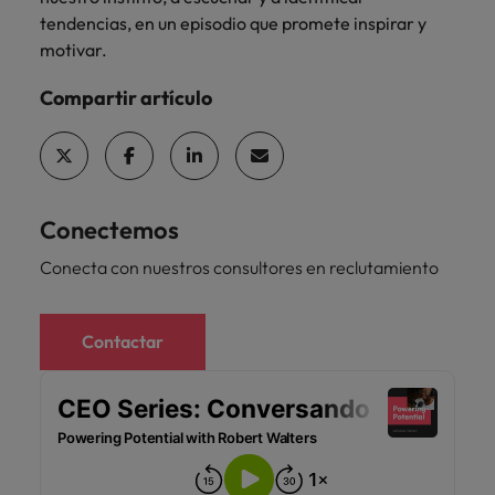
Malasia
Vietnam
para
tendencias, en un episodio que promete inspirar y
despachos,
motivar.
equipos legales
internos,
Compartir artículo
compliance y
funciones
regulatorias
clave.
Conectemos
Conecta con nuestros consultores en reclutamiento
Contactar