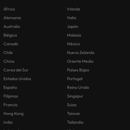
África
Irlanda
Alemania
Italia
Australia
Japón
Bélgica
Malasia
Canadá
México
Chile
Nueva Zelanda
China
Oriente Medio
Corea del Sur
Países Bajos
Estados Unidos
Portugal
España
Reino Unido
Filipinas
Singapur
Francia
Suiza
Hong Kong
Taiwan
India
Tailandia