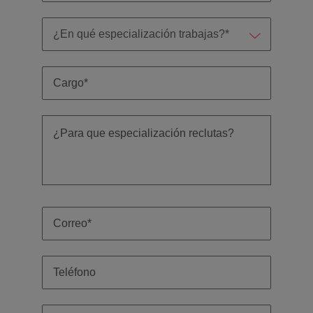
Malasia
Vietnam
para
despachos,
equipos legales
internos,
compliance y
funciones
regulatorias
clave.