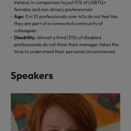
Malasia
Vietnam
Ireland, in comparison to just 51% of LGBTQ+
para
females and non-binary professionals
despachos,
Age:
3 in 10 professionals over 40s do not feel like
equipos legales
they are part of a connected community of
internos,
compliance y
colleagues
funciones
Disability:
Almost a third (31%) of disabled
regulatorias
professionals do not think their manager takes the
clave.
time to understand their personal circumstances
Speakers