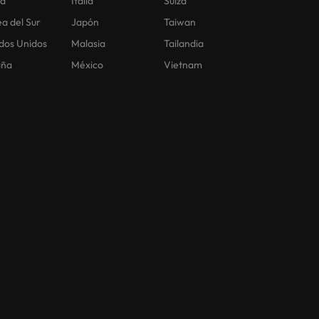
na
Italia
Suiza
a del Sur
Japón
Taiwan
dos Unidos
Malasia
Tailandia
aña
México
Vietnam