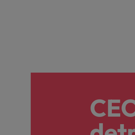
CEO
detr