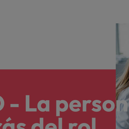
 - La perso
ás del rol