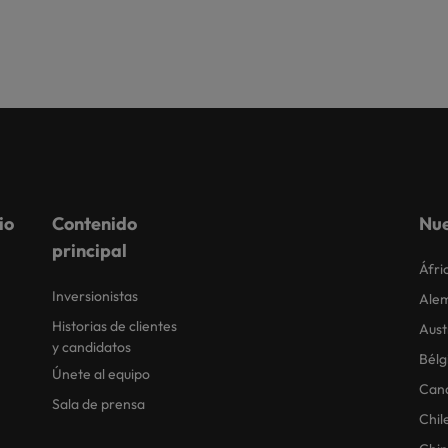
io
Contenido
Nue
principal
Áfri
Inversionistas
Ale
Historias de clientes
Aust
y candidatos
Bélg
Únete al equipo
Can
Sala de prensa
Chil