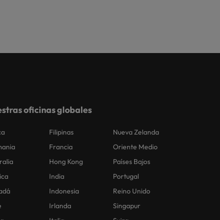
stras oficinas globales
ca
Filipinas
Nueva Zelanda
mania
Francia
Oriente Medio
ralia
Hong Kong
Países Bajos
ica
India
Portugal
adá
Indonesia
Reino Unido
e
Irlanda
Singapur