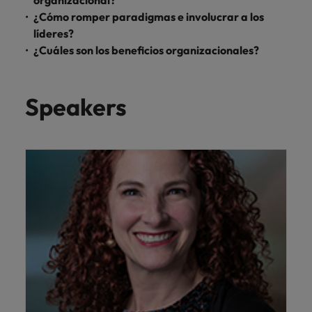
organizacional?
Malasia
Vietnam
para
¿Cómo romper paradigmas e involucrar a los
despachos,
líderes?
equipos legales
¿Cuáles son los beneficios organizacionales?
internos,
compliance y
funciones
Speakers
regulatorias
clave.