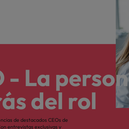
 - La perso
ás del rol
encias de destacados CEOs de
on entrevistas exclusivas y