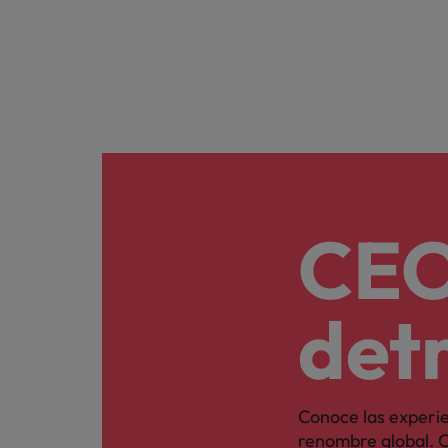
CEO
detr
Conoce las experi
renombre global. C