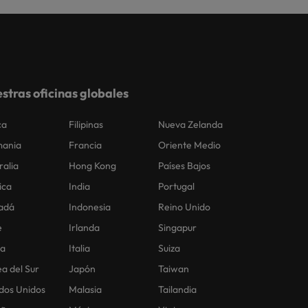
stras oficinas globales
ca
Filipinas
Nueva Zelanda
mania
Francia
Oriente Medio
ralia
Hong Kong
Países Bajos
ica
India
Portugal
adá
Indonesia
Reino Unido
e
Irlanda
Singapur
na
Italia
Suiza
a del Sur
Japón
Taiwan
dos Unidos
Malasia
Tailandia