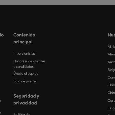
io
Contenido
Nue
principal
Áfri
Inversionistas
Ale
Historias de clientes
Aust
y candidatos
Bélg
Únete al equipo
Can
Sala de prensa
Chil
Chi
Seguridad y
e
Core
privacidad
Esta
o
Política de