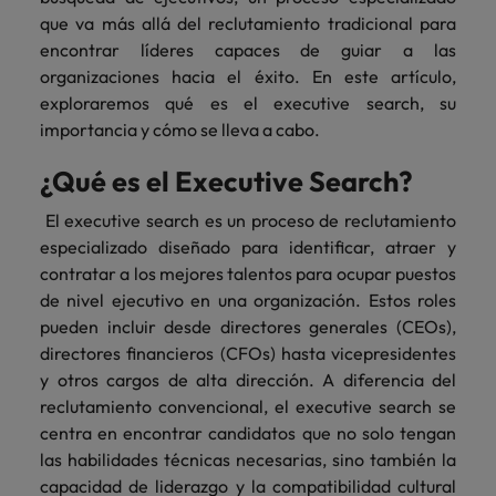
más
Marketing y
Recursos
vacante
vacantes
leyendo
expertos en
Laboral Contingente
Seis errores que evitar en tu CV
que va más allá del reclutamiento tradicional para
Chile
Singapur
Ventas
Humanos
de
empleo para
Singapur
encontrar líderes capaces de guiar a las
hablar sobre el
empleo
Incorpora
Encuentra
China
Corea del Sur
organizaciones hacia el éxito. En este artículo,
mercado
Corea del Sur
Consejos de carrera
talento
profesionales de
exploraremos qué es el executive search, su
laboral.
Aprende a desarrollar tus
comercial y de
recursos
Francia
España
España
importancia y cómo se lleva a cabo.
marketing para
humanos para
habilidades de liderazgo
acelerar el
atracción de
Alemania
Suiza
Suiza
¿Qué es el Executive Search?
crecimiento,
talento,
Únete a nuestro equipo
fortalecer tu
compensaciones,
Taiwan
Hong Kong
Taiwan
El executive search es un proceso de reclutamiento
marca,
desarrollo
especializado diseñado para identificar, atraer y
Yo soy Robert Walters, ¿y tú? Serás
desarrollar
Tailandia
organizacional y
India
Tailandia
contratar a los mejores talentos para ocupar puestos
negocio y
liderazgo de
parte de un equipo con espíritu
de nivel ejecutivo en una organización. Estos roles
Países Bajos
potenciar tus
equipos.
emprendedor, enfocado a objetivos
Indonesia
Países Bajos
pueden incluir desde directores generales (CEOs),
canales de
donde podrás aprender y
Oriente Medio
venta.
directores financieros (CFOs) hasta vicepresidentes
desarrollarte.
Irlanda
Oriente Medio
y otros cargos de alta dirección. A diferencia del
Reino Unido
Ver más
Italia
reclutamiento convencional, el executive search se
Reino Unido
Legal
Estados Unidos
centra en encontrar candidatos que no solo tengan
Contrata
Japón
Estados Unidos
las habilidades técnicas necesarias, sino también la
abogados y
Vietnam
capacidad de liderazgo y la compatibilidad cultural
perfiles legales