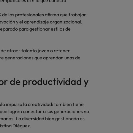
o empático es el hilo que conecta
% de los profesionales afirma que trabajar
vación y el aprendizaje organizacional,
reparado para gestionar estilos de
o de atraer talento joven o retener
ntre generaciones que aprendan unas de
r de productividad y
lo impulsa la creatividad: también tiene
 que logren conectar a sus generaciones no
manas. La diversidad bien gestionada es
istina Diéguez.