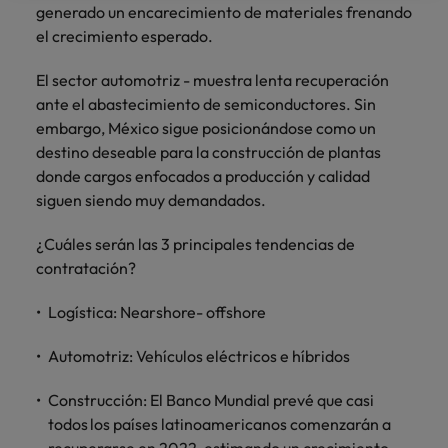
Malasia
Vietnam
generado un encarecimiento de materiales frenando
para
el crecimiento esperado.
despachos,
equipos legales
El sector automotriz - muestra lenta recuperación
internos,
compliance y
ante el abastecimiento de semiconductores. Sin
funciones
embargo, México sigue posicionándose como un
regulatorias
destino deseable para la construcción de plantas
clave.
donde cargos enfocados a producción y calidad
siguen siendo muy demandados.
¿Cuáles serán las 3 principales tendencias de
contratación?
Logística: Nearshore- offshore
Automotriz: Vehículos eléctricos e híbridos
Construcción: El Banco Mundial prevé que casi
todos los países latinoamericanos comenzarán a