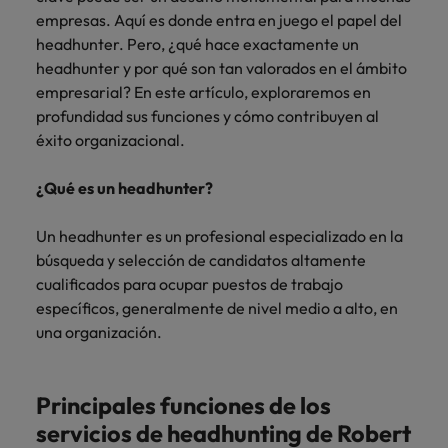
más
Marketing y
Recursos
vacante
vacantes
leyendo
expertos en
Laboral Contingente
Seis errores que evitar en tu CV
empresas. Aquí es donde entra en juego el papel del
Chile
Singapur
Ventas
Humanos
de
empleo para
Singapur
headhunter. Pero, ¿qué hace exactamente un
hablar sobre el
empleo
Incorpora
Encuentra
China
Corea del Sur
headhunter y por qué son tan valorados en el ámbito
mercado
Corea del Sur
Consejos de carrera
talento
profesionales de
empresarial? En este artículo, exploraremos en
laboral.
Aprende a desarrollar tus
comercial y de
recursos
Francia
España
profundidad sus funciones y cómo contribuyen al
España
marketing para
humanos para
habilidades de liderazgo
éxito organizacional.
acelerar el
atracción de
Alemania
Suiza
Suiza
crecimiento,
talento,
¿Qué es un headhunter?
Únete a nuestro equipo
fortalecer tu
compensaciones,
Taiwan
Hong Kong
Taiwan
marca,
desarrollo
Yo soy Robert Walters, ¿y tú? Serás
desarrollar
Tailandia
organizacional y
Un headhunter es un profesional especializado en la
India
Tailandia
negocio y
liderazgo de
parte de un equipo con espíritu
búsqueda y selección de candidatos altamente
Países Bajos
potenciar tus
equipos.
emprendedor, enfocado a objetivos
Indonesia
Países Bajos
cualificados para ocupar puestos de trabajo
canales de
donde podrás aprender y
específicos, generalmente de nivel medio a alto, en
Oriente Medio
venta.
desarrollarte.
Irlanda
Oriente Medio
una organización.
Reino Unido
Ver más
Italia
Reino Unido
Legal
Estados Unidos
Principales funciones de los
Contrata
Japón
Estados Unidos
abogados y
Vietnam
servicios de headhunting de Robert
perfiles legales