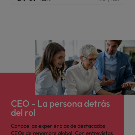
Malasia
Vietnam
para
despachos,
equipos legales
internos,
compliance y
funciones
regulatorias
clave.
CEO - La persona detrás
del rol
Conoce las experiencias de destacados
CEOs de renombre global. Con entrevistas