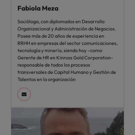
Malasia
Vietnam
para
Fabiola Meza
despachos,
equipos legales
Socióloga, con diplomados en Desarrollo
internos,
Organizacional y Administración de Negocios.
compliance y
Posee más de 20 años de experiencia en
funciones
RRHH en empresas del sector comunicaciones,
regulatorias
clave.
tecnología y minería, siendo hoy –como
Gerente de HR en Kinross Gold Corporation-
responsable de todos los procesos
transversales de Capital Humano y Gestión de
Talentos en la organización