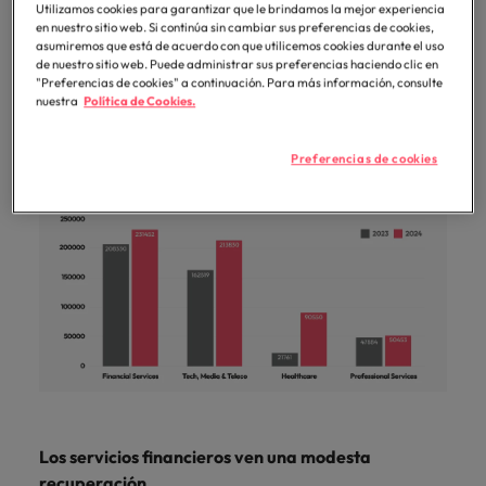
Malasia
Vietnam
Utilizamos cookies para garantizar que le brindamos la mejor experiencia
para
dinámicas cambiantes en la creación de empleos a
en nuestro sitio web. Si continúa sin cambiar sus preferencias de cookies,
despachos,
través de industrias y geografías, con los últimos
asumiremos que está de acuerdo con que utilicemos cookies durante el uso
equipos legales
de nuestro sitio web. Puede administrar sus preferencias haciendo clic en
meses del año amortiguados por la incertidumbre
"Preferencias de cookies" a continuación. Para más información, consulte
internos,
económica y política y las tendencias de
nuestra
Política de Cookies.
compliance y
contratación.
funciones
regulatorias
Preferencias de cookies
clave.
Los servicios financieros ven una modesta
recuperación