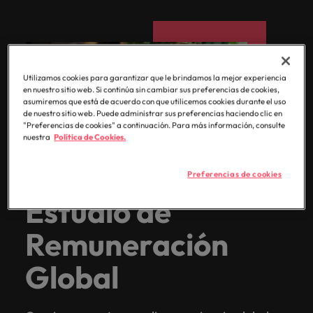
Malasia
Vietnam
para
despachos,
equipos legales
internos,
compliance y
Utilizamos cookies para garantizar que le brindamos la mejor experiencia
funciones
en nuestro sitio web. Si continúa sin cambiar sus preferencias de cookies,
regulatorias
asumiremos que está de acuerdo con que utilicemos cookies durante el uso
de nuestro sitio web. Puede administrar sus preferencias haciendo clic en
clave.
"Preferencias de cookies" a continuación. Para más información, consulte
nuestra
Política de Cookies.
Preferencias de cookies
Estudio de
Remuneración
Global