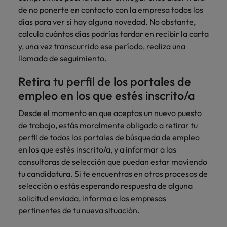
Malasia
Vietnam
de no ponerte en contacto con la empresa todos los
para
despachos,
días para ver si hay alguna novedad. No obstante,
equipos legales
calcula cuántos días podrías tardar en recibir la carta
internos,
y, una vez transcurrido ese período, realiza una
compliance y
llamada de seguimiento.
funciones
regulatorias
Retira tu perfil de los portales de
clave.
empleo en los que estés inscrito/a
Desde el momento en que aceptas un nuevo puesto
de trabajo, estás moralmente obligado a retirar tu
perfil de todos los portales de búsqueda de empleo
en los que estés inscrito/a, y a informar a las
consultoras de selección que puedan estar moviendo
tu candidatura. Si te encuentras en otros procesos de
selección o estás esperando respuesta de alguna
solicitud enviada, informa a las empresas
pertinentes de tu nueva situación.