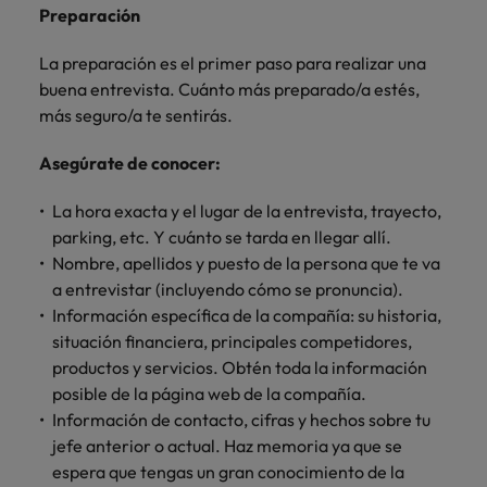
más
Marketing y
Recursos
vacante
vacantes
leyendo
expertos en
Laboral Contingente
Seis errores que evitar en tu CV
Preparación
Chile
Singapur
Ventas
Humanos
de
empleo para
Singapur
hablar sobre el
empleo
La preparación es el primer paso para realizar una
Incorpora
Encuentra
China
Corea del Sur
mercado
Corea del Sur
buena entrevista. Cuánto más preparado/a estés,
Consejos de carrera
talento
profesionales de
laboral.
más seguro/a te sentirás.
Aprende a desarrollar tus
comercial y de
recursos
Francia
España
España
marketing para
humanos para
habilidades de liderazgo
acelerar el
atracción de
Asegúrate de conocer:
Alemania
Suiza
Suiza
crecimiento,
talento,
Únete a nuestro equipo
fortalecer tu
compensaciones,
La hora exacta y el lugar de la entrevista, trayecto,
Taiwan
Hong Kong
Taiwan
marca,
desarrollo
parking, etc. Y cuánto se tarda en llegar allí.
Yo soy Robert Walters, ¿y tú? Serás
desarrollar
Tailandia
organizacional y
India
Tailandia
Nombre, apellidos y puesto de la persona que te va
negocio y
liderazgo de
parte de un equipo con espíritu
a entrevistar (incluyendo cómo se pronuncia).
Países Bajos
potenciar tus
equipos.
emprendedor, enfocado a objetivos
Indonesia
Países Bajos
Información específica de la compañía: su historia,
canales de
donde podrás aprender y
Oriente Medio
situación financiera, principales competidores,
venta.
desarrollarte.
Irlanda
Oriente Medio
productos y servicios. Obtén toda la información
Reino Unido
posible de la página web de la compañía.
Ver más
Italia
Reino Unido
Legal
Información de contacto, cifras y hechos sobre tu
Estados Unidos
Contrata
Japón
jefe anterior o actual. Haz memoria ya que se
Estados Unidos
abogados y
Vietnam
espera que tengas un gran conocimiento de la
perfiles legales