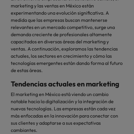
más
Marketing y
Recursos
vacante
vacantes
leyendo
expertos en
Laboral Contingente
Seis errores que evitar en tu CV
marketing y las ventas en México están
Chile
Singapur
Ventas
Humanos
de
empleo para
Singapur
experimentando una evolución significativa. A
hablar sobre el
empleo
Incorpora
Encuentra
China
Corea del Sur
medida que las empresas buscan mantenerse
mercado
Corea del Sur
Consejos de carrera
talento
profesionales de
relevantes en un mercado competitivo, surge una
laboral.
Aprende a desarrollar tus
comercial y de
recursos
Francia
España
demanda creciente de profesionales altamente
España
marketing para
humanos para
habilidades de liderazgo
capacitados en diversas áreas del marketing y
acelerar el
atracción de
Alemania
Suiza
Suiza
ventas. A continuación, exploramos las tendencias
crecimiento,
talento,
actuales, los sectores en crecimiento y cómo las
Únete a nuestro equipo
fortalecer tu
compensaciones,
Taiwan
Hong Kong
Taiwan
tecnologías emergentes están dando forma al futuro
marca,
desarrollo
Yo soy Robert Walters, ¿y tú? Serás
desarrollar
Tailandia
organizacional y
de estas áreas.
India
Tailandia
negocio y
liderazgo de
parte de un equipo con espíritu
Países Bajos
potenciar tus
equipos.
Tendencias actuales en marketing
emprendedor, enfocado a objetivos
Indonesia
Países Bajos
canales de
donde podrás aprender y
Oriente Medio
El marketing en México está viendo un cambio
venta.
desarrollarte.
Irlanda
Oriente Medio
notable hacia la digitalización y la integración de
Reino Unido
nuevas tecnologías. Las empresas están cada vez
Ver más
Italia
Reino Unido
Legal
más enfocadas en la innovación para conectar con
Estados Unidos
Contrata
Japón
Estados Unidos
sus clientes y adaptarse a sus expectativas
abogados y
Vietnam
cambiantes.
perfiles legales