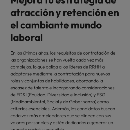
más
Marketing y
Recursos
vacante
vacantes
leyendo
expertos en
Laboral Contingente
Seis errores que evitar en tu CV
Chile
Singapur
Ventas
Humanos
atracción y retención en
de
empleo para
Singapur
hablar sobre el
empleo
Incorpora
Encuentra
China
Corea del Sur
el cambiante mundo
mercado
Corea del Sur
Consejos de carrera
talento
profesionales de
laboral.
Aprende a desarrollar tus
comercial y de
recursos
Francia
España
España
laboral
marketing para
humanos para
habilidades de liderazgo
acelerar el
atracción de
Alemania
Suiza
Suiza
crecimiento,
talento,
En los últimos años, los requisitos de contratación de
Únete a nuestro equipo
fortalecer tu
compensaciones,
Taiwan
Hong Kong
Taiwan
las organizaciones se han vuelto cada vez más
marca,
desarrollo
complejos, lo que obliga a los líderes de RRHH a
Yo soy Robert Walters, ¿y tú? Serás
desarrollar
Tailandia
organizacional y
India
Tailandia
adaptarse mediante la contratación para nuevos
negocio y
liderazgo de
parte de un equipo con espíritu
Países Bajos
potenciar tus
equipos.
emprendedor, enfocado a objetivos
roles y conjuntos de habilidades, abordando la
Indonesia
Países Bajos
canales de
donde podrás aprender y
escasez de talento e incorporando consideraciones
Oriente Medio
venta.
desarrollarte.
Irlanda
Oriente Medio
de ED&I (Equidad, Diversidad e Inclusión) y ESG
(Medioambiental, Social y de Gobernanza) como
Reino Unido
Ver más
Italia
Reino Unido
Legal
criterios esenciales. Además, los candidatos buscan
Estados Unidos
cada vez más empleadores que se alineen con sus
Contrata
Japón
Estados Unidos
valores personales y estén dedicados a generar un
abogados y
Vietnam
impacto social y sostenible.
perfiles legales