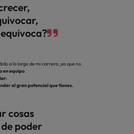
crecer,
quivocar,
 equivoca?
do a lo largo de mi carrera, ¡es que no
jo en equipo
.
iar.
nder el gran potencial que tienes.
ar cosas
 de poder