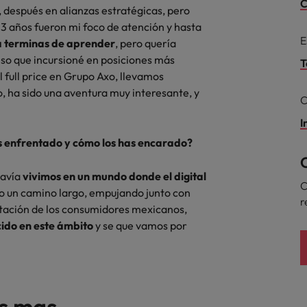
C
, después en alianzas estratégicas, pero
 3 años fueron mi foco de atención y hasta
Corea del Sur
V
E
 terminas de aprender
, pero quería
España
eso que incursioné en posiciones más
T
l full price en Grupo Axo, llevamos
Suiza
 ha sido una aventura muy interesante, y
C
Taiwan
I
has enfrentado y cómo los has encarado?
Tailandia
idades de liderazgo
davía
vivimos en un mundo donde el digital
Países Bajos
C
do un camino largo, empujando junto con
r
Oriente Medio
ptación de los consumidores mexicanos,
cido en este ámbito
y se que vamos por
Reino Unido
Estados Unidos
Vietnam
s mas