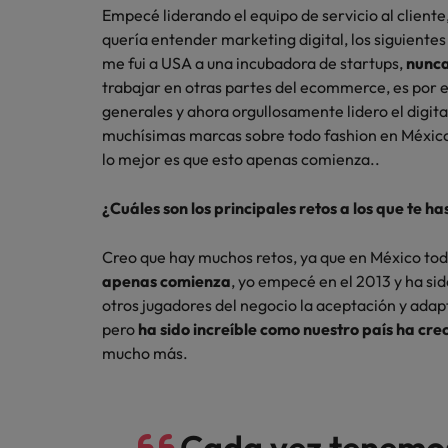
Empecé liderando el equipo de servicio al cliente
Consejos de carrera
quería entender marketing digital, los siguientes
China
Seis errores que evitar en tu C
me fui a USA a una incubadora de startups,
nunca
Francia
trabajar en otras partes del ecommerce, es por 
generales y ahora orgullosamente lidero el digita
Alemania
Únete a nuestro equipo
muchísimas marcas sobre todo fashion en México,
lo mejor es que esto apenas comienza..
Yo soy Robert Walters, ¿y tú? Serás
Hong Kong
parte de un equipo con espíritu
¿Cuáles son los principales retos a los que te 
India
emprendedor, enfocado a objetivos
Consejos de carrera
donde podrás aprender y
Aprende a desarrollar tus habil
Indonesia
Creo que hay muchos retos, ya que en México to
desarrollarte.
apenas comienza
, yo empecé en el 2013 y ha si
Irlanda
Ver más
otros jugadores del negocio la aceptación y ada
pero
ha sido increíble como nuestro país ha cre
Italia
mucho más.
Japón
Malasia
Cada vez tenemo