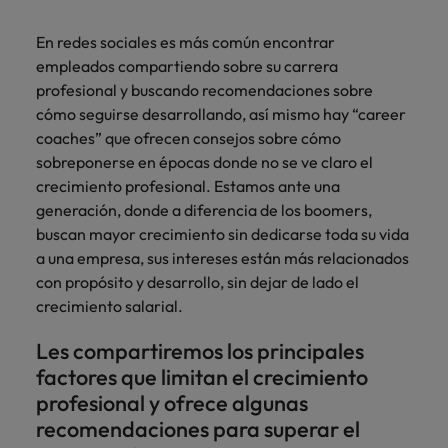
más
Marketing y
Recursos
vacante
vacantes
leyendo
expertos en
Laboral Contingente
Seis errores que evitar en tu CV
Chile
Singapur
Ventas
Humanos
de
empleo para
Singapur
En redes sociales es más común encontrar
hablar sobre el
empleo
Incorpora
Encuentra
China
empleados compartiendo sobre su carrera
Corea del Sur
mercado
Corea del Sur
Consejos de carrera
talento
profesionales de
profesional y buscando recomendaciones sobre
laboral.
Aprende a desarrollar tus
comercial y de
recursos
Francia
España
cómo seguirse desarrollando, así mismo hay “career
España
marketing para
humanos para
habilidades de liderazgo
coaches” que ofrecen consejos sobre cómo
acelerar el
atracción de
Alemania
Suiza
Suiza
sobreponerse en épocas donde no se ve claro el
crecimiento,
talento,
crecimiento profesional. Estamos ante una
Únete a nuestro equipo
fortalecer tu
compensaciones,
Taiwan
Hong Kong
Taiwan
generación, donde a diferencia de los boomers,
marca,
desarrollo
Yo soy Robert Walters, ¿y tú? Serás
desarrollar
Tailandia
organizacional y
buscan mayor crecimiento sin dedicarse toda su vida
India
Tailandia
negocio y
liderazgo de
parte de un equipo con espíritu
a una empresa, sus intereses están más relacionados
Países Bajos
potenciar tus
equipos.
emprendedor, enfocado a objetivos
Indonesia
Países Bajos
con propósito y desarrollo, sin dejar de lado el
canales de
donde podrás aprender y
crecimiento salarial.
Oriente Medio
venta.
desarrollarte.
Irlanda
Oriente Medio
Les compartiremos los principales
Reino Unido
Ver más
Italia
Reino Unido
Legal
factores que limitan el crecimiento
Estados Unidos
profesional y ofrece algunas
Contrata
Japón
Estados Unidos
recomendaciones para superar el
abogados y
Vietnam
perfiles legales