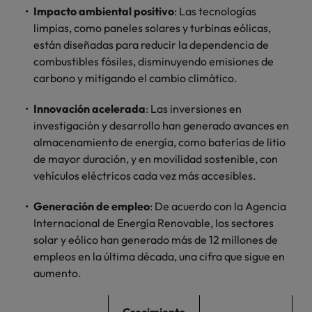
Malasia
Vietnam
Impacto ambiental positivo
: Las tecnologías
para
limpias, como paneles solares y turbinas eólicas,
despachos,
equipos legales
están diseñadas para reducir la dependencia de
internos,
combustibles fósiles, disminuyendo emisiones de
compliance y
carbono y mitigando el cambio climático.
funciones
regulatorias
Innovación acelerada
: Las inversiones en
clave.
investigación y desarrollo han generado avances en
almacenamiento de energía, como baterías de litio
de mayor duración, y en movilidad sostenible, con
vehículos eléctricos cada vez más accesibles.
Generación de empleo
: De acuerdo con la Agencia
Internacional de Energía Renovable, los sectores
solar y eólico han generado más de 12 millones de
empleos en la última década, una cifra que sigue en
aumento.