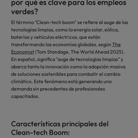
por qué es clave para los empleos
más
Marketing y
Recursos
vacante
vacantes
leyendo
expertos en
Laboral Contingente
Seis errores que evitar en tu CV
Chile
Singapur
Ventas
Humanos
verdes?
de
empleo para
Singapur
hablar sobre el
empleo
Incorpora
Encuentra
China
Corea del Sur
El término "Clean-tech boom" se refiere al auge de las
mercado
Corea del Sur
Consejos de carrera
talento
profesionales de
laboral.
tecnologías limpias, como la energía solar, eólica,
Aprende a desarrollar tus
comercial y de
recursos
Francia
España
España
baterías y vehículos eléctricos, que están
marketing para
humanos para
habilidades de liderazgo
transformando las economías globales, según
The
acelerar el
atracción de
Alemania
Suiza
Suiza
Economist
(Tom Standage, The World Ahead 2025).
crecimiento,
talento,
Únete a nuestro equipo
fortalecer tu
compensaciones,
En español, significa "auge de tecnologías limpias" y
Taiwan
Hong Kong
Taiwan
marca,
desarrollo
abarca tanto la innovación como la adopción masiva
Yo soy Robert Walters, ¿y tú? Serás
desarrollar
Tailandia
organizacional y
India
Tailandia
de soluciones sostenibles para combatir el cambio
negocio y
liderazgo de
parte de un equipo con espíritu
climático. Este fenómeno está generando una
Países Bajos
potenciar tus
equipos.
emprendedor, enfocado a objetivos
Indonesia
Países Bajos
demanda sin precedentes de profesionales
canales de
donde podrás aprender y
Oriente Medio
capacitados.
venta.
desarrollarte.
Irlanda
Oriente Medio
Reino Unido
Ver más
Italia
Reino Unido
Legal
Estados Unidos
Características principales del
Contrata
Japón
Estados Unidos
Clean-tech Boom:
abogados y
Vietnam
perfiles legales