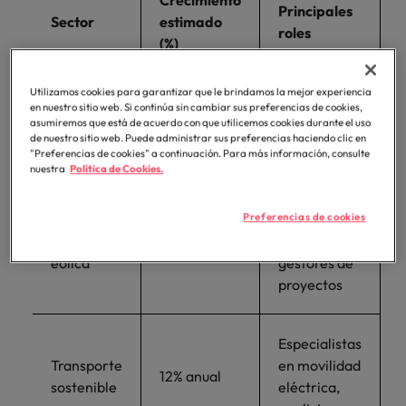
Crecimiento
Principales
Sector
estimado
roles
(%)
Utilizamos cookies para garantizar que le brindamos la mejor experiencia
Ingenieros
en nuestro sitio web. Si continúa sin cambiar sus preferencias de cookies,
Energía
solares,
asumiremos que está de acuerdo con que utilicemos cookies durante el uso
20% anual
solar
técnicos de
de nuestro sitio web. Puede administrar sus preferencias haciendo clic en
"Preferencias de cookies" a continuación. Para más información, consulte
instalación
nuestra
Política de Cookies.
Diseñadores
Preferencias de cookies
Energía
de turbinas,
15% anual
eólica
gestores de
proyectos
Especialistas
Transporte
en movilidad
12% anual
sostenible
eléctrica,