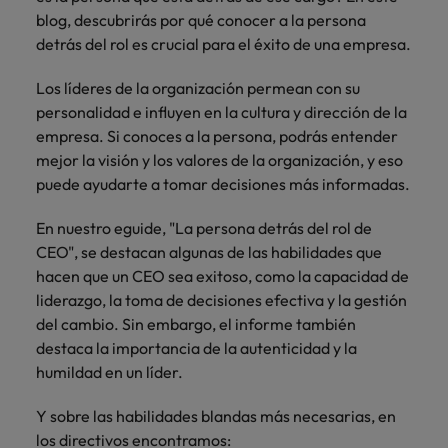
más
Marketing y
Recursos
vacante
vacantes
leyendo
expertos en
Laboral Contingente
Seis errores que evitar en tu CV
blog, descubrirás por qué conocer a la persona
Chile
Singapur
Ventas
Humanos
de
empleo para
Singapur
detrás del rol es crucial para el éxito de una empresa.
hablar sobre el
empleo
Incorpora
Encuentra
China
Corea del Sur
mercado
Corea del Sur
Consejos de carrera
talento
profesionales de
Los líderes de la organización permean con su
laboral.
Aprende a desarrollar tus
comercial y de
recursos
Francia
España
personalidad e influyen en la cultura y dirección de la
España
marketing para
humanos para
habilidades de liderazgo
empresa. Si conoces a la persona, podrás entender
acelerar el
atracción de
Alemania
Suiza
Suiza
mejor la visión y los valores de la organización, y eso
crecimiento,
talento,
puede ayudarte a tomar decisiones más informadas.
Únete a nuestro equipo
fortalecer tu
compensaciones,
Taiwan
Hong Kong
Taiwan
marca,
desarrollo
En nuestro eguide, "La persona detrás del rol de
Yo soy Robert Walters, ¿y tú? Serás
desarrollar
Tailandia
organizacional y
India
Tailandia
CEO", se destacan algunas de las habilidades que
negocio y
liderazgo de
parte de un equipo con espíritu
Países Bajos
potenciar tus
equipos.
hacen que un CEO sea exitoso, como la capacidad de
emprendedor, enfocado a objetivos
Indonesia
Países Bajos
canales de
liderazgo, la toma de decisiones efectiva y la gestión
donde podrás aprender y
Oriente Medio
venta.
desarrollarte.
Irlanda
del cambio. Sin embargo, el informe también
Oriente Medio
destaca la importancia de la autenticidad y la
Reino Unido
Ver más
Italia
Reino Unido
Legal
humildad en un líder.
Estados Unidos
Contrata
Japón
Estados Unidos
Y sobre las habilidades blandas más necesarias, en
abogados y
Vietnam
los directivos encontramos:
perfiles legales