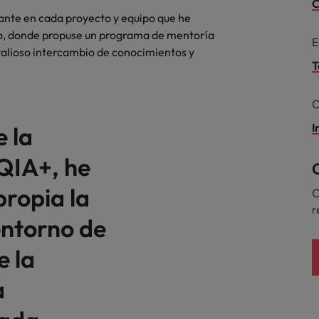
C
tante en cada proyecto y equipo que he
Corea del Sur
go, donde propuse un programa de mentoría
V
E
valioso intercambio de conocimientos y
España
T
Suiza
C
Taiwan
I
 la
Tailandia
QIA+, he
idades de liderazgo
Países Bajos
propia la
C
r
Oriente Medio
entorno de
Reino Unido
e la
Estados Unidos
a
Vietnam