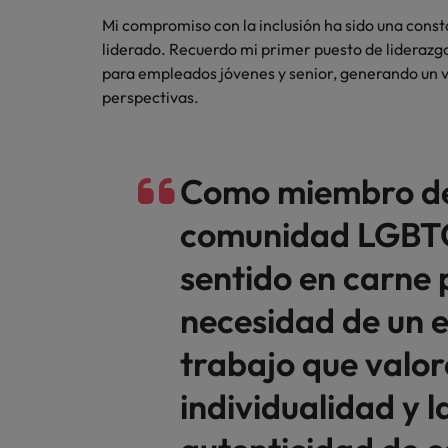
Mi compromiso con la inclusión ha sido una cons
Consejos de carrera
China
liderado. Recuerdo mi primer puesto de lideraz
Seis errores que evitar en tu C
para empleados jóvenes y senior, generando un 
Francia
perspectivas.
Alemania
Únete a nuestro equipo
Yo soy Robert Walters, ¿y tú? Serás
Hong Kong
Como miembro de
parte de un equipo con espíritu
India
emprendedor, enfocado a objetivos
Consejos de carrera
comunidad LGBT
donde podrás aprender y
Aprende a desarrollar tus habil
Indonesia
desarrollarte.
sentido en carne 
Irlanda
Ver más
necesidad de un 
Italia
trabajo que valor
Japón
individualidad y l
Malasia