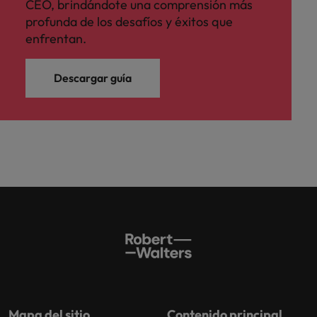
CEO, brindándote una comprensión más
profunda de los desafíos y éxitos que
enfrentan.
Descargar guía
Mapa del sitio
Contenido principal