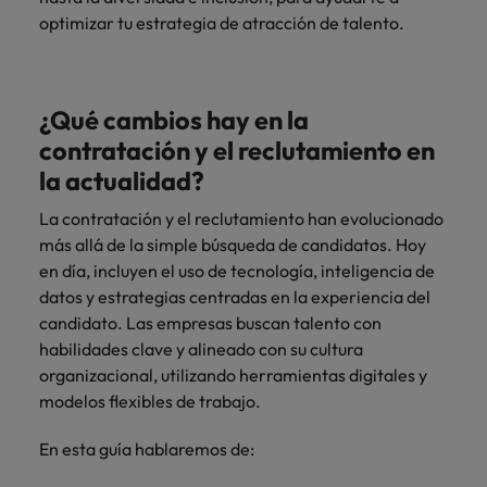
más
Marketing y
Recursos
vacante
vacantes
leyendo
expertos en
Laboral Contingente
Seis errores que evitar en tu CV
optimizar tu estrategia de atracción de talento.
Chile
Singapur
Ventas
Humanos
de
empleo para
Singapur
hablar sobre el
empleo
Incorpora
Encuentra
China
Corea del Sur
mercado
Corea del Sur
Consejos de carrera
talento
profesionales de
laboral.
¿Qué cambios hay en la
Aprende a desarrollar tus
comercial y de
recursos
Francia
España
España
marketing para
humanos para
habilidades de liderazgo
contratación y el reclutamiento en
acelerar el
atracción de
Alemania
Suiza
Suiza
la actualidad?
crecimiento,
talento,
Únete a nuestro equipo
fortalecer tu
compensaciones,
Taiwan
Hong Kong
Taiwan
La contratación y el reclutamiento han evolucionado
marca,
desarrollo
más allá de la simple búsqueda de candidatos. Hoy
Yo soy Robert Walters, ¿y tú? Serás
desarrollar
Tailandia
organizacional y
India
Tailandia
en día, incluyen el uso de tecnología, inteligencia de
negocio y
liderazgo de
parte de un equipo con espíritu
Países Bajos
datos y estrategias centradas en la experiencia del
potenciar tus
equipos.
emprendedor, enfocado a objetivos
Indonesia
Países Bajos
canales de
candidato. Las empresas buscan talento con
donde podrás aprender y
Oriente Medio
venta.
habilidades clave y alineado con su cultura
desarrollarte.
Irlanda
Oriente Medio
organizacional, utilizando herramientas digitales y
Reino Unido
Ver más
Italia
Reino Unido
modelos flexibles de trabajo.
Legal
Estados Unidos
Contrata
Japón
Estados Unidos
En esta guía hablaremos de:
abogados y
Vietnam
perfiles legales