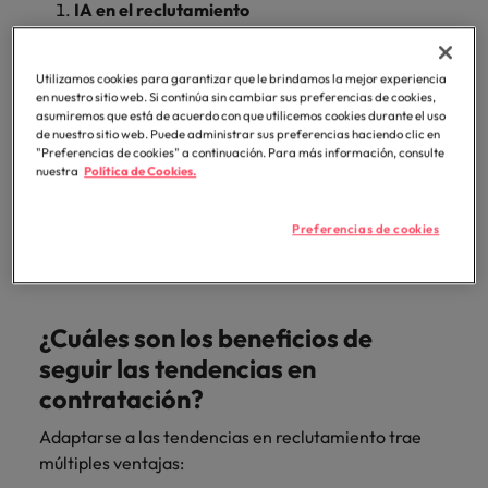
Malasia
Vietnam
IA en el reclutamiento
para
Liderazgo centrado en las personas
despachos,
Tratar a tus candidatos como clientes
equipos legales
Utilizamos cookies para garantizar que le brindamos la mejor experiencia
Repensar el trabajo remoto
internos,
en nuestro sitio web. Si continúa sin cambiar sus preferencias de cookies,
compliance y
Trabajar por ventanas de tiempo
asumiremos que está de acuerdo con que utilicemos cookies durante el uso
funciones
de nuestro sitio web. Puede administrar sus preferencias haciendo clic en
¿Progresión den la escalera profesional o
"Preferencias de cookies" a continuación. Para más información, consulte
regulatorias
movimientos laterales?
nuestra
Política de Cookies.
clave.
Desjubilarse
Preparar a tu gente para los trabajos del
Preferencias de cookies
mañana
¿Cuáles son los beneficios de
seguir las tendencias en
contratación?
Adaptarse a las tendencias en reclutamiento trae
múltiples ventajas: